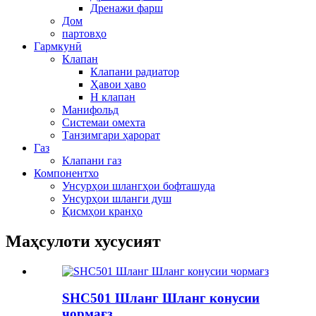
Дренажи фарш
Дом
партовҳо
Гармкунӣ
Клапан
Клапани радиатор
Ҳавои ҳаво
H клапан
Манифольд
Системаи омехта
Танзимгари ҳарорат
Газ
Клапани газ
Компонентхо
Унсурҳои шлангҳои бофташуда
Унсурҳои шланги душ
Қисмҳои кранҳо
Маҳсулоти хусусият
SHC501 Шланг Шланг конусии
чормағз