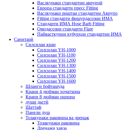
Васлкунаки стандартии аврупоӣ
Европа стандарти пресс Fitting
Васлкунаки риштаи стандартии Аврупо
Fitting стандарти фишурдасозии ИМА
Стандарти ИМА Hose Barb Fitting
Омодасозии стандарти Flare
Пайвасткунии қубурҳои стандартии ИМА
Санитарӣ
Силсилаи кран
Силсилаи YH-1000
Силсилаи YH-1100
Силсилаи YH-1200
Силсилаи YH-1300
Силсилаи YH-1400
Силсилаи YH-1500
Силсилаи YH-1600
Шланги бофташуда
Крани 4 дюймаи ҳоҷатхона
Крани 8 дюймаи ошхона
души дастӣ
Шаттаф
Панели душ
Тозакунаки раковина ва дренаж
Тозакунаки раковина
Дренажи ҳавза