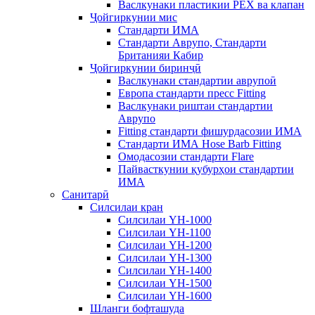
Васлкунаки пластикии PEX ва клапан
Ҷойгиркунии мис
Стандарти ИМА
Стандарти Аврупо, Стандарти
Британияи Кабир
Ҷойгиркунии биринҷӣ
Васлкунаки стандартии аврупоӣ
Европа стандарти пресс Fitting
Васлкунаки риштаи стандартии
Аврупо
Fitting стандарти фишурдасозии ИМА
Стандарти ИМА Hose Barb Fitting
Омодасозии стандарти Flare
Пайвасткунии қубурҳои стандартии
ИМА
Санитарӣ
Силсилаи кран
Силсилаи YH-1000
Силсилаи YH-1100
Силсилаи YH-1200
Силсилаи YH-1300
Силсилаи YH-1400
Силсилаи YH-1500
Силсилаи YH-1600
Шланги бофташуда