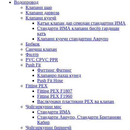
Водопровод
Клапани шар
Клапани дарвоза
Клапани кунҷӣ
Қатъи клапан дар семоҳаи стандартии ИМА
Стандарти ИМА клапани бисёр гардиши
қатъ
Клапани кунҷи стандартии Аврупо
Бибкок
Санҷиш клапан
Филтр
PVC CPVC PPR
Push Fit
Фиттинг Фитинг
Клапанро пахш кунед
Push Fit Hose
Fitting PEX
Fitting PEX F1807
Fitting PEX F1960
Васлкунаки пластикии PEX ва клапан
Ҷойгиркунии мис
Стандарти ИМА
Стандарти Аврупо, Стандарти Британияи
Кабир
Ҷойгиркунии биринҷӣ