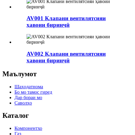
AV001 Клапани вентилятсияи
ҳавоии биринҷӣ
AV002 Клапани вентилятсияи
ҳавоии биринҷӣ
Маълумот
Шаҳодатнома
Бо мо тамос гиред
Дар бораи мо
Саволҳо
Каталог
Компонентхо
Газ