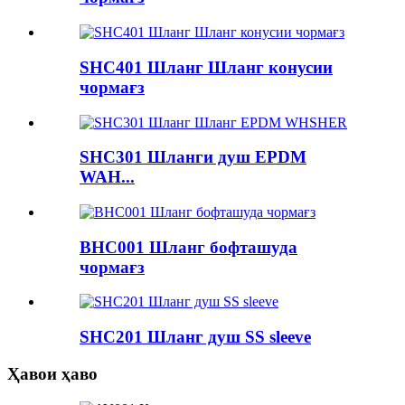
SHC401 Шланг Шланг конусии
чормағз
SHC301 Шланги душ EPDM
WAH...
BHC001 Шланг бофташуда
чормағз
SHC201 Шланг душ SS sleeve
Ҳавои ҳаво