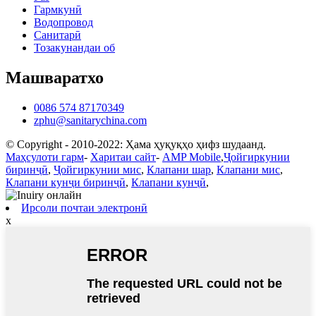
Гармкунӣ
Водопровод
Санитарӣ
Тозакунандаи об
Машваратхо
0086 574 87170349
zphu@sanitarychina.com
© Copyright - 2010-2022: Ҳама ҳуқуқҳо ҳифз шудаанд.
Маҳсулоти гарм
-
Харитаи сайт
-
AMP Mobile
,
Ҷойгиркунии
биринҷӣ
,
Ҷойгиркунии мис
,
Клапани шар
,
Клапани мис
,
Клапани кунҷи биринҷӣ
,
Клапани кунҷӣ
,
Ирсоли почтаи электронӣ
x