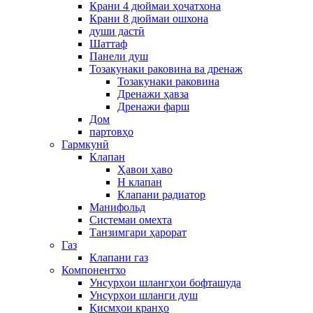
Крани 4 дюймаи ҳоҷатхона
Крани 8 дюймаи ошхона
души дастӣ
Шаттаф
Панели душ
Тозакунаки раковина ва дренаж
Тозакунаки раковина
Дренажи ҳавза
Дренажи фарш
Дом
партовҳо
Гармкунӣ
Клапан
Ҳавои ҳаво
H клапан
Клапани радиатор
Манифольд
Системаи омехта
Танзимгари ҳарорат
Газ
Клапани газ
Компонентхо
Унсурҳои шлангҳои бофташуда
Унсурҳои шланги душ
Қисмҳои кранҳо