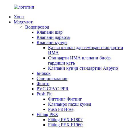
Хона
Маҳсулот
Водопровод
Клапани шар
Клапани дарвоза
Клапани кунҷӣ
Қатъи клапан дар семоҳаи стандартии
ИМА
Стандарти ИМА клапани бисёр
гардиши қатъ
Клапани кунҷи стандартии Аврупо
Бибкок
Санҷиш клапан
Филтр
PVC CPVC PPR
Push Fit
Фиттинг Фитинг
Клапанро пахш кунед
Push Fit Hose
Fitting PEX
Fitting PEX F1807
Fitting PEX F1960