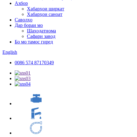
Ахбор
Хабарҳои ширкат
Хабарҳои саноат
Саволҳо
Дар бораи мо
Шаҳодатнома
Сафари завод
Бо мо тамос гиред
English
0086 574 87170349