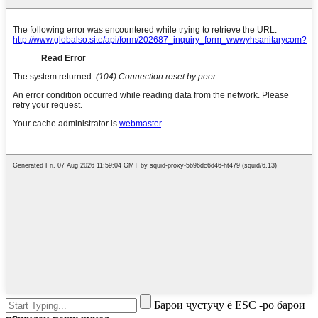
Барои ҷустуҷӯ ё ESC -ро барои