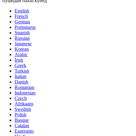
пӯшидан пахш кунед
English
French
German
Portuguese
Spanish
Russian
Japanese
Korean
Arabic
Irish
Greek
Turkish
Italian
Danish
Romanian
Indonesian
Czech
Afrikaans
Swedish
Polish
Basque
Catalan
Esperanto