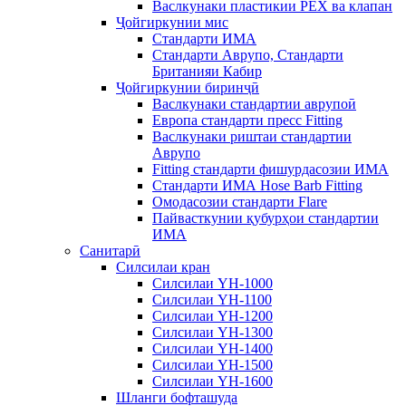
Васлкунаки пластикии PEX ва клапан
Ҷойгиркунии мис
Стандарти ИМА
Стандарти Аврупо, Стандарти
Британияи Кабир
Ҷойгиркунии биринҷӣ
Васлкунаки стандартии аврупоӣ
Европа стандарти пресс Fitting
Васлкунаки риштаи стандартии
Аврупо
Fitting стандарти фишурдасозии ИМА
Стандарти ИМА Hose Barb Fitting
Омодасозии стандарти Flare
Пайвасткунии қубурҳои стандартии
ИМА
Санитарӣ
Силсилаи кран
Силсилаи YH-1000
Силсилаи YH-1100
Силсилаи YH-1200
Силсилаи YH-1300
Силсилаи YH-1400
Силсилаи YH-1500
Силсилаи YH-1600
Шланги бофташуда