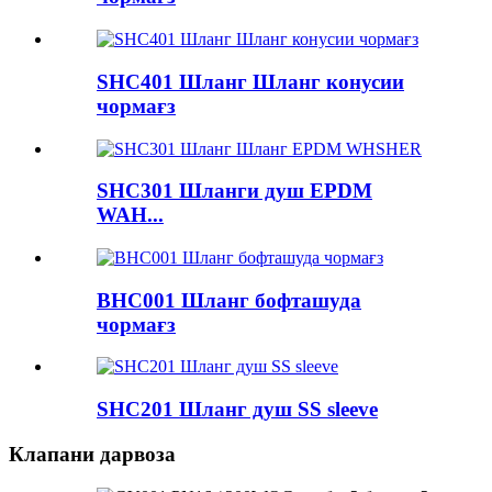
SHC401 Шланг Шланг конусии
чормағз
SHC301 Шланги душ EPDM
WAH...
BHC001 Шланг бофташуда
чормағз
SHC201 Шланг душ SS sleeve
Клапани дарвоза