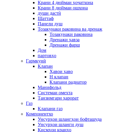
Крани 4 дюймаи ҳоҷатхона
Крани 8 дюймаи ошхона
души дастӣ
Шаттаф
Панели душ
Тозакунаки раковина ва дренаж
Тозакунаки раковина
Дренажи ҳавза
Дренажи фарш
Дом
партовҳо
Гармкунӣ
Клапан
Ҳавои ҳаво
H клапан
Клапани радиатор
Манифольд
Системаи омехта
Танзимгари ҳарорат
Газ
Клапани газ
Компонентхо
Унсурҳои шлангҳои бофташуда
Унсурҳои шланги душ
Қисмҳои кранҳо