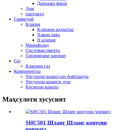
Дренажи фарш
Дом
партовҳо
Гармкунӣ
Клапан
Клапани радиатор
Ҳавои ҳаво
H клапан
Манифольд
Системаи омехта
Танзимгари ҳарорат
Газ
Клапани газ
Компонентхо
Унсурҳои шлангҳои бофташуда
Унсурҳои шланги душ
Қисмҳои кранҳо
Маҳсулоти хусусият
SHC501 Шланг Шланг конусии
чормағз