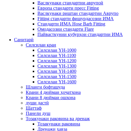
Васлкунаки стандартии аврупоӣ
Европа стандарти пресс Fitting
Васлкунаки риштаи стандартии Аврупо
Fitting стандарти фишурдасозии ИМА
Стандарти ИМА Hose Barb Fitting
Омодасозии стандарти Flare
Пайвасткунии қубурҳои стандартии ИМА
Санитарӣ
Силсилаи кран
Силсилаи YH-1000
Силсилаи YH-1100
Силсилаи YH-1200
Силсилаи YH-1300
Силсилаи YH-1400
Силсилаи YH-1500
Силсилаи YH-1600
Шланги бофташуда
Крани 4 дюймаи ҳоҷатхона
Крани 8 дюймаи ошхона
души дастӣ
Шаттаф
Панели душ
Тозакунаки раковина ва дренаж
Тозакунаки раковина
Дренажи ҳавза