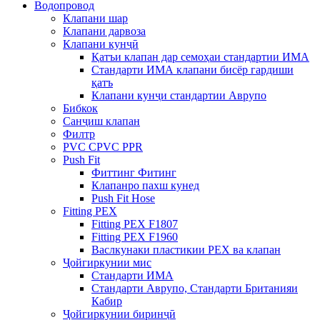
Водопровод
Клапани шар
Клапани дарвоза
Клапани кунҷӣ
Қатъи клапан дар семоҳаи стандартии ИМА
Стандарти ИМА клапани бисёр гардиши
қатъ
Клапани кунҷи стандартии Аврупо
Бибкок
Санҷиш клапан
Филтр
PVC CPVC PPR
Push Fit
Фиттинг Фитинг
Клапанро пахш кунед
Push Fit Hose
Fitting PEX
Fitting PEX F1807
Fitting PEX F1960
Васлкунаки пластикии PEX ва клапан
Ҷойгиркунии мис
Стандарти ИМА
Стандарти Аврупо, Стандарти Британияи
Кабир
Ҷойгиркунии биринҷӣ