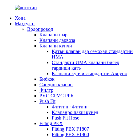
Хона
Маҳсулот
Водопровод
Клапани шар
Клапани дарвоза
Клапани кунҷӣ
Қатъи клапан дар семоҳаи стандартии
ИМА
Стандарти ИМА клапани бисёр
гардиши қатъ
Клапани кунҷи стандартии Аврупо
Бибкок
Санҷиш клапан
Филтр
PVC CPVC PPR
Push Fit
Фиттинг Фитинг
Клапанро пахш кунед
Push Fit Hose
Fitting PEX
Fitting PEX F1807
Fitting PEX F1960