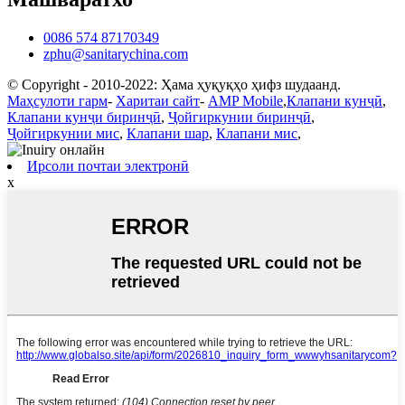
0086 574 87170349
zphu@sanitarychina.com
© Copyright - 2010-2022: Ҳама ҳуқуқҳо ҳифз шудаанд.
Маҳсулоти гарм
-
Харитаи сайт
-
AMP Mobile
,
Клапани кунҷӣ
,
Клапани кунҷи биринҷӣ
,
Ҷойгиркунии биринҷӣ
,
Ҷойгиркунии мис
,
Клапани шар
,
Клапани мис
,
Ирсоли почтаи электронӣ
x