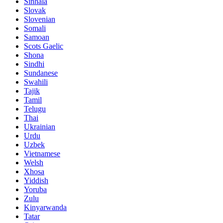
Sinhala
Slovak
Slovenian
Somali
Samoan
Scots Gaelic
Shona
Sindhi
Sundanese
Swahili
Tajik
Tamil
Telugu
Thai
Ukrainian
Urdu
Uzbek
Vietnamese
Welsh
Xhosa
Yiddish
Yoruba
Zulu
Kinyarwanda
Tatar