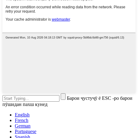
Барои ҷустуҷӯ ё ESC -ро барои
пӯшидан пахш кунед
English
French
German
Portuguese
Spanish