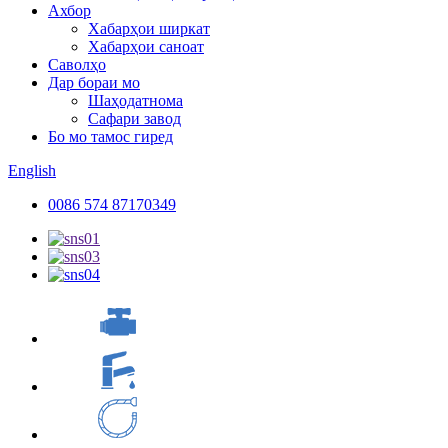
Ахбор
Хабарҳои ширкат
Хабарҳои саноат
Саволҳо
Дар бораи мо
Шаҳодатнома
Сафари завод
Бо мо тамос гиред
English
0086 574 87170349