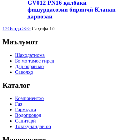
GV012 PN16 қалбакӣ
фишурдасозии биринҷӣ Клапан
дарвозаи
1
2
Оянда >
>>
Саҳифа 1/2
Маълумот
Шаҳодатнома
Бо мо тамос гиред
Дар бораи мо
Саволҳо
Каталог
Компонентхо
Газ
Гармкунӣ
Водопровод
Санитарӣ
Тозакунандаи об
Машваратхо