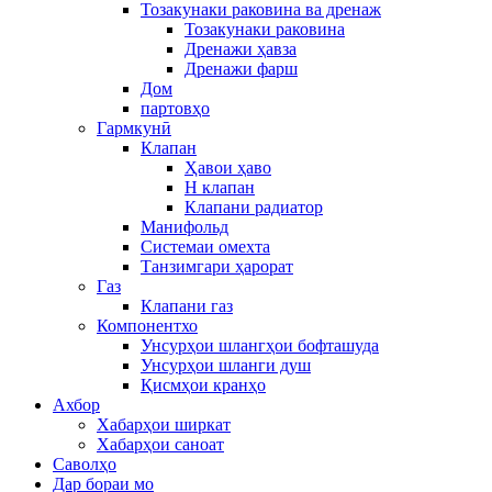
Тозакунаки раковина ва дренаж
Тозакунаки раковина
Дренажи ҳавза
Дренажи фарш
Дом
партовҳо
Гармкунӣ
Клапан
Ҳавои ҳаво
H клапан
Клапани радиатор
Манифольд
Системаи омехта
Танзимгари ҳарорат
Газ
Клапани газ
Компонентхо
Унсурҳои шлангҳои бофташуда
Унсурҳои шланги душ
Қисмҳои кранҳо
Ахбор
Хабарҳои ширкат
Хабарҳои саноат
Саволҳо
Дар бораи мо