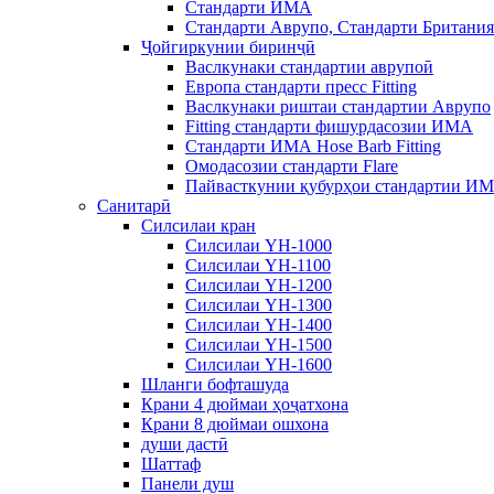
Стандарти ИМА
Стандарти Аврупо, Стандарти Британи
Ҷойгиркунии биринҷӣ
Васлкунаки стандартии аврупоӣ
Европа стандарти пресс Fitting
Васлкунаки риштаи стандартии Аврупо
Fitting стандарти фишурдасозии ИМА
Стандарти ИМА Hose Barb Fitting
Омодасозии стандарти Flare
Пайвасткунии қубурҳои стандартии И
Санитарӣ
Силсилаи кран
Силсилаи YH-1000
Силсилаи YH-1100
Силсилаи YH-1200
Силсилаи YH-1300
Силсилаи YH-1400
Силсилаи YH-1500
Силсилаи YH-1600
Шланги бофташуда
Крани 4 дюймаи ҳоҷатхона
Крани 8 дюймаи ошхона
души дастӣ
Шаттаф
Панели душ