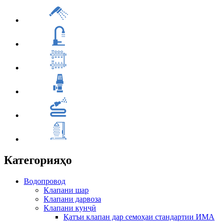
Категорияҳо
Водопровод
Клапани шар
Клапани дарвоза
Клапани кунҷӣ
Қатъи клапан дар семоҳаи стандартии ИМА