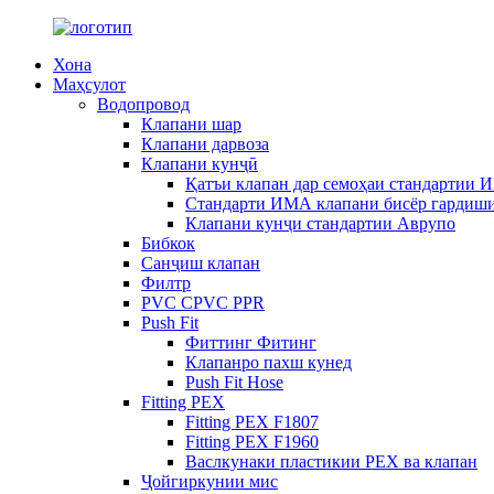
Хона
Маҳсулот
Водопровод
Клапани шар
Клапани дарвоза
Клапани кунҷӣ
Қатъи клапан дар семоҳаи стандартии
Стандарти ИМА клапани бисёр гардиши
Клапани кунҷи стандартии Аврупо
Бибкок
Санҷиш клапан
Филтр
PVC CPVC PPR
Push Fit
Фиттинг Фитинг
Клапанро пахш кунед
Push Fit Hose
Fitting PEX
Fitting PEX F1807
Fitting PEX F1960
Васлкунаки пластикии PEX ва клапан
Ҷойгиркунии мис