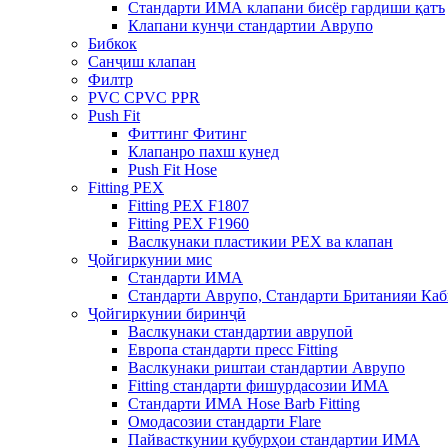
Стандарти ИМА клапани бисёр гардиши қатъ
Клапани кунҷи стандартии Аврупо
Бибкок
Санҷиш клапан
Филтр
PVC CPVC PPR
Push Fit
Фиттинг Фитинг
Клапанро пахш кунед
Push Fit Hose
Fitting PEX
Fitting PEX F1807
Fitting PEX F1960
Васлкунаки пластикии PEX ва клапан
Ҷойгиркунии мис
Стандарти ИМА
Стандарти Аврупо, Стандарти Британияи Ка
Ҷойгиркунии биринҷӣ
Васлкунаки стандартии аврупоӣ
Европа стандарти пресс Fitting
Васлкунаки риштаи стандартии Аврупо
Fitting стандарти фишурдасозии ИМА
Стандарти ИМА Hose Barb Fitting
Омодасозии стандарти Flare
Пайвасткунии қубурҳои стандартии ИМА