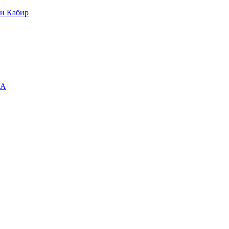
яи Кабир
МА