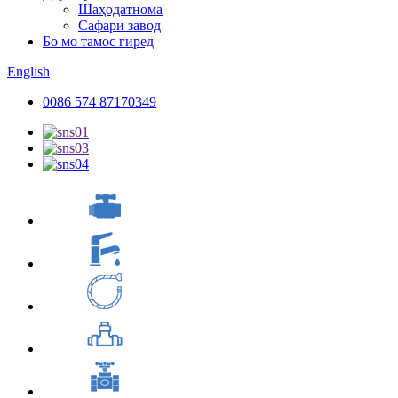
Шаҳодатнома
Сафари завод
Бо мо тамос гиред
English
0086 574 87170349