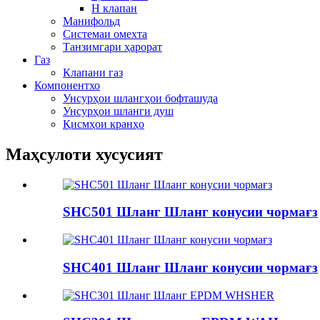
H клапан
Манифольд
Системаи омехта
Танзимгари ҳарорат
Газ
Клапани газ
Компонентхо
Унсурҳои шлангҳои бофташуда
Унсурҳои шланги душ
Қисмҳои кранҳо
Маҳсулоти хусусият
SHC501 Шланг Шланг конусии чормағз
SHC401 Шланг Шланг конусии чормағз