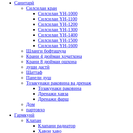
Санитарӣ
Силсилаи кран
Силсилаи YH-1000
Силсилаи YH-1100
Силсилаи YH-1200
Силсилаи YH-1300
Силсилаи YH-1400
Силсилаи YH-1500
Силсилаи YH-1600
Шланги бофташуда
Крани 4 дюймаи ҳоҷатхона
Крани 8 дюймаи ошхона
души дастӣ
Шаттаф
Панели душ
Тозакунаки раковина ва дренаж
Тозакунаки раковина
Дренажи ҳавза
Дренажи фарш
Дом
партовҳо
Гармкунӣ
Клапан
Клапани радиатор
Ҳавои ҳаво