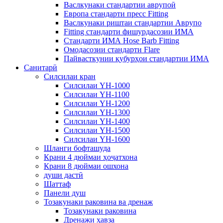
Васлкунаки стандартии аврупоӣ
Европа стандарти пресс Fitting
Васлкунаки риштаи стандартии Аврупо
Fitting стандарти фишурдасозии ИМА
Стандарти ИМА Hose Barb Fitting
Омодасозии стандарти Flare
Пайвасткунии қубурҳои стандартии ИМА
Санитарӣ
Силсилаи кран
Силсилаи YH-1000
Силсилаи YH-1100
Силсилаи YH-1200
Силсилаи YH-1300
Силсилаи YH-1400
Силсилаи YH-1500
Силсилаи YH-1600
Шланги бофташуда
Крани 4 дюймаи ҳоҷатхона
Крани 8 дюймаи ошхона
души дастӣ
Шаттаф
Панели душ
Тозакунаки раковина ва дренаж
Тозакунаки раковина
Дренажи ҳавза