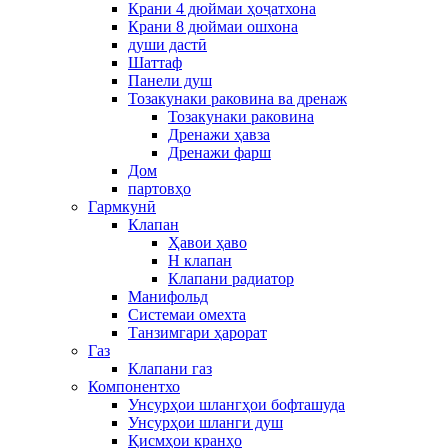
Крани 4 дюймаи ҳоҷатхона
Крани 8 дюймаи ошхона
души дастӣ
Шаттаф
Панели душ
Тозакунаки раковина ва дренаж
Тозакунаки раковина
Дренажи ҳавза
Дренажи фарш
Дом
партовҳо
Гармкунӣ
Клапан
Ҳавои ҳаво
H клапан
Клапани радиатор
Манифольд
Системаи омехта
Танзимгари ҳарорат
Газ
Клапани газ
Компонентхо
Унсурҳои шлангҳои бофташуда
Унсурҳои шланги душ
Қисмҳои кранҳо