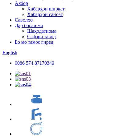
Ахбор
Хабарҳои ширкат
Хабарҳои саноат
Саволҳо
Дар бораи мо
Шаҳодатнома
Сафари завод
Бо мо тамос гиред
English
0086 574 87170349