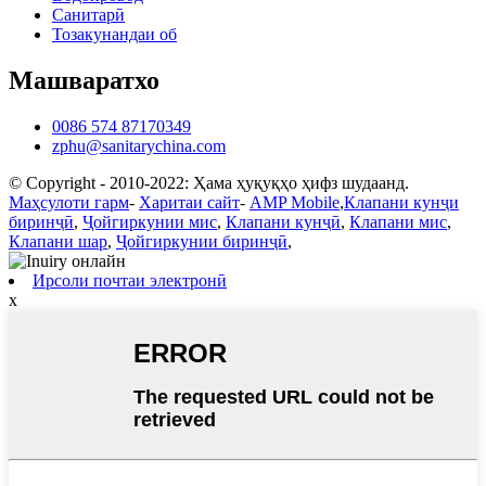
Санитарӣ
Тозакунандаи об
Машваратхо
0086 574 87170349
zphu@sanitarychina.com
© Copyright - 2010-2022: Ҳама ҳуқуқҳо ҳифз шудаанд.
Маҳсулоти гарм
-
Харитаи сайт
-
AMP Mobile
,
Клапани кунҷи
биринҷӣ
,
Ҷойгиркунии мис
,
Клапани кунҷӣ
,
Клапани мис
,
Клапани шар
,
Ҷойгиркунии биринҷӣ
,
Ирсоли почтаи электронӣ
x