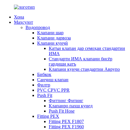
Хона
Маҳсулот
Водопровод
Клапани шар
Клапани дарвоза
Клапани кунҷӣ
Қатъи клапан дар семоҳаи стандартии
ИМА
Стандарти ИМА клапани бисёр
гардиши қатъ
Клапани кунҷи стандартии Аврупо
Бибкок
Санҷиш клапан
Филтр
PVC CPVC PPR
Push Fit
Фиттинг Фитинг
Клапанро пахш кунед
Push Fit Hose
Fitting PEX
Fitting PEX F1807
Fitting PEX F1960