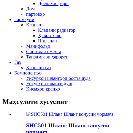
Дренажи фарш
Дом
партовҳо
Гармкунӣ
Клапан
Клапани радиатор
Ҳавои ҳаво
H клапан
Манифольд
Системаи омехта
Танзимгари ҳарорат
Газ
Клапани газ
Компонентхо
Унсурҳои шлангҳои бофташуда
Унсурҳои шланги душ
Қисмҳои кранҳо
Маҳсулоти хусусият
SHC501 Шланг Шланг конусии
чормағз