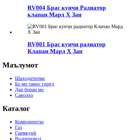
RV004 Брас кунҷи Радиатор
клапан Мард X Зан
RV001 Брас кунҷи радиатор
Клапан Мард X Зан
Маълумот
Шаҳодатнома
Бо мо тамос гиред
Дар бораи мо
Саволҳо
Каталог
Компонентхо
Газ
Гармкунӣ
Водопровод