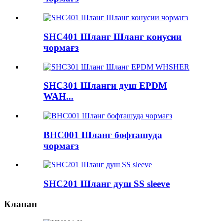
SHC401 Шланг Шланг конусии
чормағз
SHC301 Шланги душ EPDM
WAH...
BHC001 Шланг бофташуда
чормағз
SHC201 Шланг душ SS sleeve
Клапан