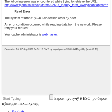
Барои ҷустуҷӯ ё ESC -ро барои
пӯшидан пахш кунед
English