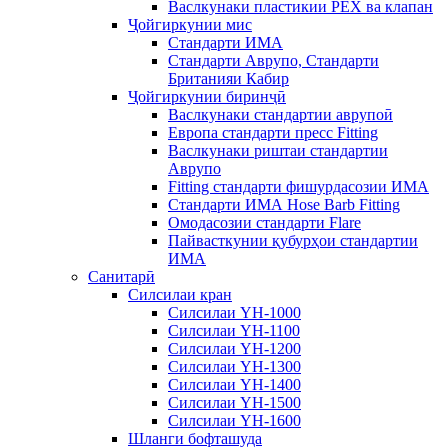
Васлкунаки пластикии PEX ва клапан
Ҷойгиркунии мис
Стандарти ИМА
Стандарти Аврупо, Стандарти
Британияи Кабир
Ҷойгиркунии биринҷӣ
Васлкунаки стандартии аврупоӣ
Европа стандарти пресс Fitting
Васлкунаки риштаи стандартии
Аврупо
Fitting стандарти фишурдасозии ИМА
Стандарти ИМА Hose Barb Fitting
Омодасозии стандарти Flare
Пайвасткунии қубурҳои стандартии
ИМА
Санитарӣ
Силсилаи кран
Силсилаи YH-1000
Силсилаи YH-1100
Силсилаи YH-1200
Силсилаи YH-1300
Силсилаи YH-1400
Силсилаи YH-1500
Силсилаи YH-1600
Шланги бофташуда