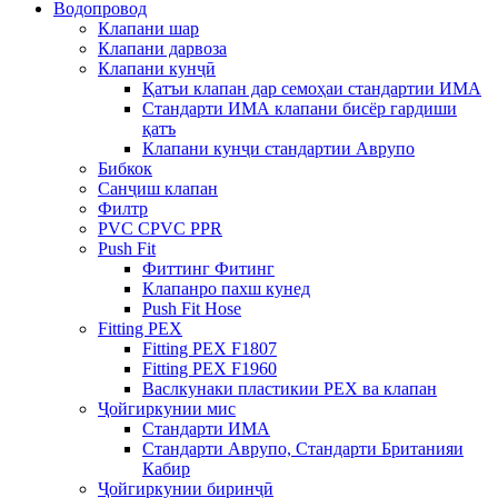
Водопровод
Клапани шар
Клапани дарвоза
Клапани кунҷӣ
Қатъи клапан дар семоҳаи стандартии ИМА
Стандарти ИМА клапани бисёр гардиши
қатъ
Клапани кунҷи стандартии Аврупо
Бибкок
Санҷиш клапан
Филтр
PVC CPVC PPR
Push Fit
Фиттинг Фитинг
Клапанро пахш кунед
Push Fit Hose
Fitting PEX
Fitting PEX F1807
Fitting PEX F1960
Васлкунаки пластикии PEX ва клапан
Ҷойгиркунии мис
Стандарти ИМА
Стандарти Аврупо, Стандарти Британияи
Кабир
Ҷойгиркунии биринҷӣ